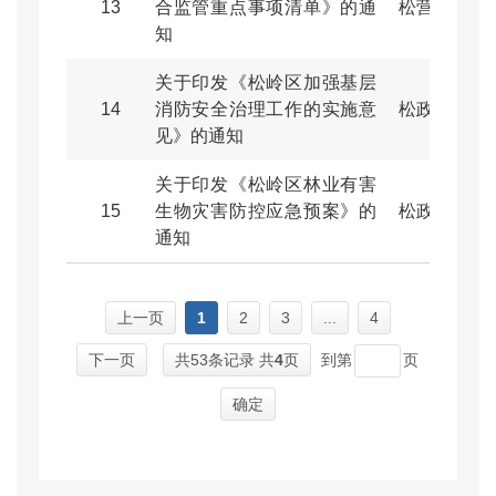
13
合监管重点事项清单》的通
松营发〔20
知
关于印发《松岭区加强基层
14
消防安全治理工作的实施意
松政办规〔2
见》的通知
关于印发《松岭区林业有害
15
生物灾害防控应急预案》的
松政办规〔2
通知
上一页
1
2
3
...
4
下一页
共53条记录 共
4
页
到第
页
确定