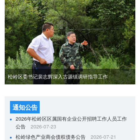
松岭区全面部署主汛期防汛备汛工作
松岭区委书记裴志辉深入古源镇调研指导工作
松岭区派出检查组深入劲松镇与公路一线督导防汛备汛工作
松岭区全面部署主汛期防汛备汛工作
松岭区召开2026年优化营商环境专项行动暨深化企业服务效能提升突破年行动调度会议
松岭区领导带队调研高标准农田建设项目 现场办公解难题促提速
松岭区召开2026年优化营商环境专项行动暨深化企业服务效能提升突破年行动调度会议
通知公告
2026年松岭区区属国有企业公开招聘工作人员工作
公告
2026-07-23
松岭绿色产业商会债权债务公告
2026-07-21