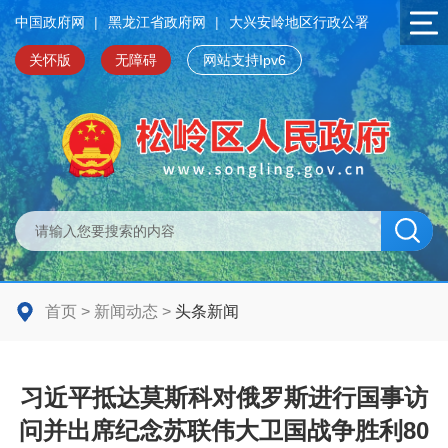
中国政府网
|
黑龙江省政府网
|
大兴安岭地区行政公署
关怀版
无障碍
网站支持Ipv6
首页
>
新闻动态
>
头条新闻
习近平抵达莫斯科对俄罗斯进行国事访
问并出席纪念苏联伟大卫国战争胜利80