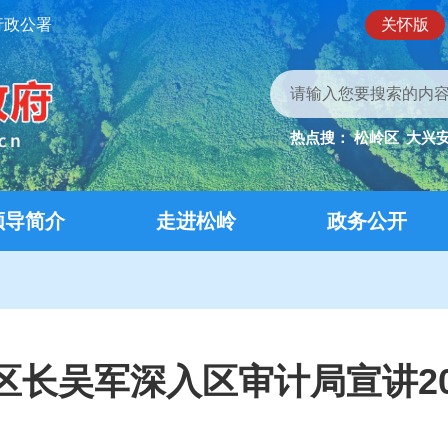
行政公署
关怀版
热点搜：
松岭区
大兴
领导简介
走进松岭
政务公开
区长吴军深入区审计局宣讲20