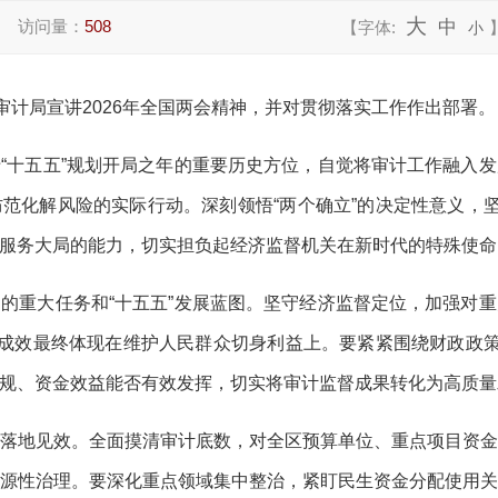
大
访问量：
508
中
【字体:
小
审计局宣讲
2026
年全国两会精神，并对贯彻落实工作作出部署。
于
“
十五五
”
规划开局之年的重要历史方位，自觉将审计工作融入发
防范化解风险的实际行动。深刻领悟
“
两个确立
”
的决定性意义，
服务大局的能力，切实担负起经济监督机关在新时代的特殊使命
定的重大任务和
“
十五五
”
发展蓝图。坚守经济监督定位，加强对重
成效最终体现在维护人民群众切身利益上。要紧紧围绕财政政
规、资金效益能否有效发挥，切实将审计监督成果转化为高质量
落地见效。全面摸清审计底数，对全区预算单位、重点项目资
源性治理。要深化重点领域集中整治，紧盯民生资金分配使用