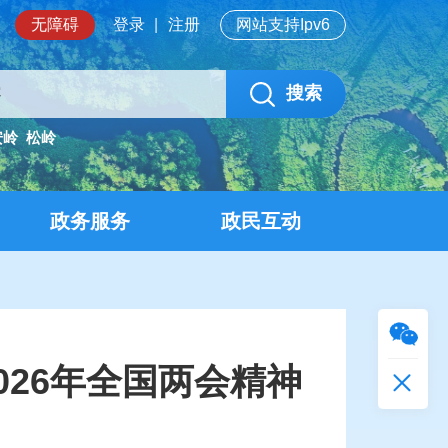
无障碍
登录
|
注册
网站支持Ipv6
搜索
安岭
松岭
政务服务
政民互动
26年全国两会精神