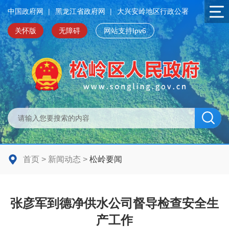
中国政府网
|
黑龙江省政府网
|
大兴安岭地区行政公署
关怀版
无障碍
网站支持Ipv6
首页
>
新闻动态
>
松岭要闻
张彦军到德净供水公司督导检查安全生
产工作