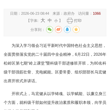
日期：
2026-06-23 08:44
来源：
政府办
访问量：
1066
大
中
【字体:
】
打印
小
分享到：
为深入学习领会习近平新时代中国特色社会主义思想，
全面贯彻落实党的二十届四中全会精神，
6
月
22
日，
2026
年
松岭区第七期“岭上课堂”暨科级干部进修班开班，为
80
名科
级干部强筋壮骨、充电赋能。区委常委、组织部部长马宏健
出席开班式并讲话。
开班式上，马宏健从以学铸魂、以学赋能、以廉立身三
个方面，就科级干部如何提升政治素质和履职本领，向学员