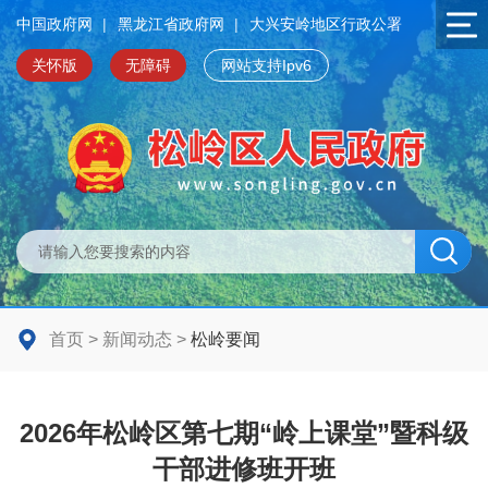
中国政府网
|
黑龙江省政府网
|
大兴安岭地区行政公署
关怀版
无障碍
网站支持Ipv6
首页
>
新闻动态
>
松岭要闻
2026年松岭区第七期“岭上课堂”暨科级
干部进修班开班