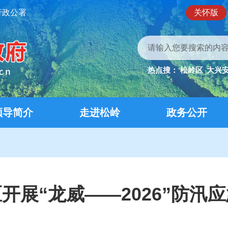
行政公署
关怀版
热点搜：
松岭区
大兴
领导简介
走进松岭
政务公开
开展“龙威——2026”防汛