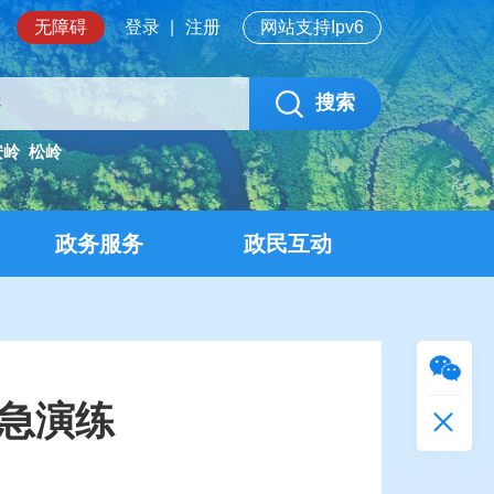
无障碍
登录
|
注册
网站支持Ipv6
搜索
安岭
松岭
政务服务
政民互动
应急演练