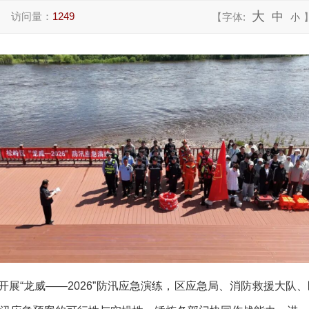
大
访问量：
1249
中
【字体:
小
开展
“
龙威
——2026”
防汛应急演练，区应急局、消防救援大队、