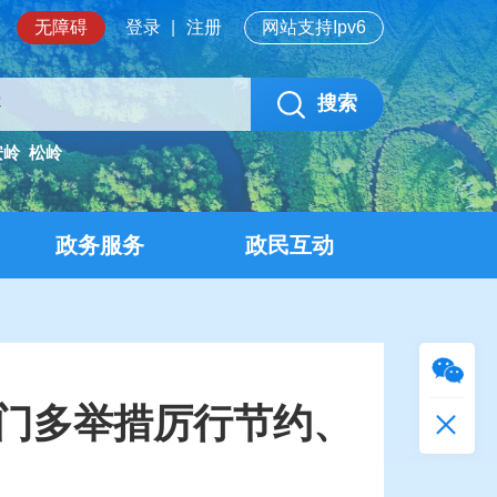
无障碍
登录
|
注册
网站支持Ipv6
搜索
安岭
松岭
政务服务
政民互动
部门多举措厉行节约、