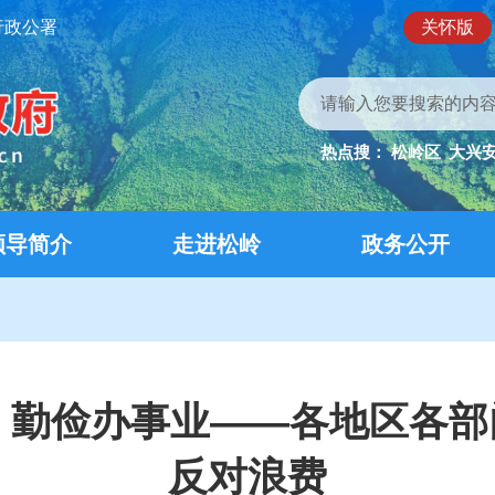
行政公署
关怀版
热点搜：
松岭区
大兴
领导简介
走进松岭
政务公开
日子 勤俭办事业——各地区各
反对浪费