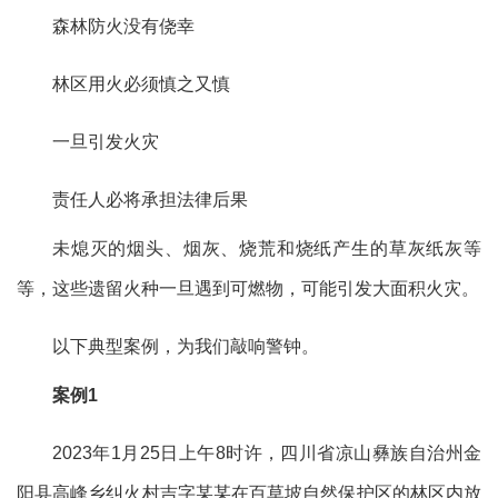
森林防火没有侥幸
林区用火必须慎之又慎
一旦引发火灾
责任人必将承担法律后果
未熄灭的烟头、烟灰、烧荒
和烧纸产生的草灰纸灰
等
等，
这些遗留火种
一旦遇到可燃物，
可能引发大面积火灾
。
以下典型案例，
为我们敲响警钟。
案例1
2023年1月25日上午8时许，四川省凉山彝族自治州金
阳县高峰乡纠火村吉字某某在百草坡自然保护区的林区内放