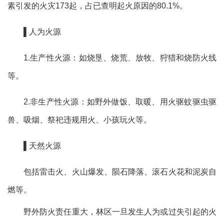
素引发的火灾173起，占已查明起火原因的80.1%。
▌人为火源
1.生产性火源：如烧垦、烧荒、放牧、狩猎和烧防火线
等。
2.非生产性火源：如
野外做饭、取暖、用火驱蚊驱虫驱
兽、吸烟、祭祀违规用火、小孩玩火等
。
▌天然火源
包括雷击火、火山爆发、陨石降落、滚石火花和泥炭自
燃等。
野外防火责任重大，林区一旦发生人为或过失引起的火