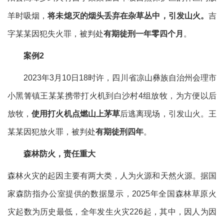
羊时吸烟，
将未熄灭的烟头丢弃在杂草丛中，引发山火
。
吉
字某某
因犯失火罪，被判处
有期徒刑一年零四个月
。
案例2
2023年3月10日18时许，四川省凉山彝族自治州会理市
小黑箐镇王某某携带打火机到白沙村4组放牧，为方便以后
放牧，
使用打火机点燃山上茅草
后逃离现场，引发山火
。
王
某某
因犯放火罪，被判处
有
期徒刑四年
。
森林防火，责任重大
森林火灾的起因主要有两大类，人为火源和天然火源。
据国
家森防指办公室提供的数据显示，2025年全国森林草原火
灾起数为历史最低，全年发生火灾226起，其中，因人为因