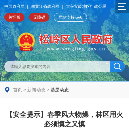
中国政府网
|
黑龙江省政府网
|
大兴安岭地区行政公署
关怀版
无障碍
网站支持Ipv6
首页
>
新闻动态
>
基层动态
【安全提示】春季风大物燥，林区用火
必须慎之又慎