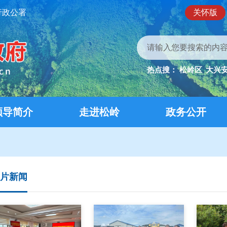
行政公署
关怀版
热点搜：
松岭区
大兴
领导简介
走进松岭
政务公开
片新闻