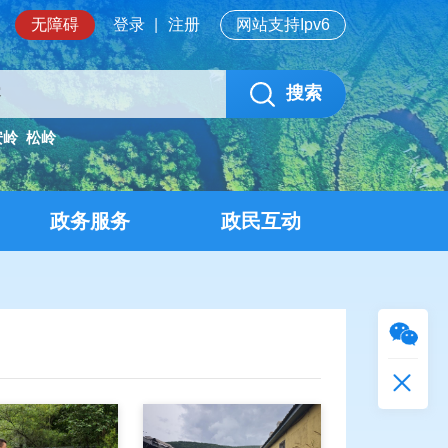
无障碍
登录
|
注册
网站支持Ipv6
搜索
安岭
松岭
政务服务
政民互动