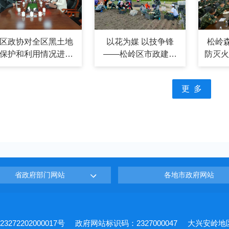
区政协对全区黑土地
以花为媒 以技争锋
松岭
保护和利用情况进行
——松岭区市政建设
防灭火
专题视察
服务中心种花技能大
总结暨
比武火热进行
更 多
省政府部门网站
各地市政府网站
272202000017号
政府网站标识码：2327000047
大兴安岭地