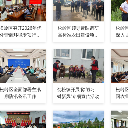
松岭区召开2026年优
松岭区领导带队调研
松岭
化营商环境专项行动
高标准农田建设项目
深入
暨深化企业服务效能
现场办公解难题促提
提升突破年行动调度
速
会议
松岭区全面部署主汛
劲松镇开展“除陋习、
松岭
期防汛备汛工作
树新风”专项宣传活动
国农