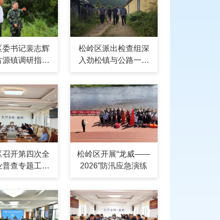
区委书记裴志辉
松岭区派出检查组深
古源镇调研指导
入劲松镇与公路一线
工作
督导防汛备汛工作
区召开第四次全
松岭区开展“龙威——
业普查专题工作
2026”防汛应急演练
会议